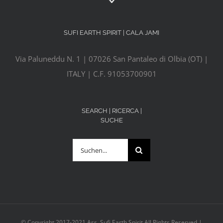
SUFI EARTH SPIRIT | CALA JAMI
Via Paluneddu N. 1 | 07026 San Pantaleo di Olbia (OT) |
ITALY | C.F. 91053700901
SEARCH | RICERCA |
SUCHE
Suche
nach:
© Copyright 2017-2021 Ass. Sufi Earth Spirit All Rights Reserved |