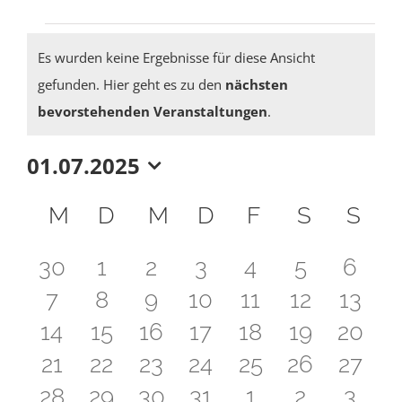
Veranstaltungen
Es wurden keine Ergebnisse für diese Ansicht
gefunden. Hier geht es zu den
nächsten
Hinweis
bevorstehenden Veranstaltungen
.
01.07.2025
Datum
Kalender
wählen.
M
MONTAG
D
DIENSTAG
M
MITTWOCH
D
DONNERSTAG
F
FREITAG
S
SAMST
S
SO
von
0
0
0
0
0
0
0
30
1
2
3
4
5
6
Veranstaltungen
0
0
0
0
0
0
0
7
8
9
10
11
12
13
Veranstaltungen
Veranstaltungen
Veranstaltungen
Veranstaltungen
Veranstaltung
Veranstal
Veran
0
0
0
0
0
0
0
14
15
16
17
18
19
20
Veranstaltungen
Veranstaltungen
Veranstaltungen
Veranstaltungen
Veranstaltung
Veranstal
Veran
0
0
0
0
0
0
0
21
22
23
24
25
26
27
Veranstaltungen
Veranstaltungen
Veranstaltungen
Veranstaltungen
Veranstaltunge
Veranstal
Veran
0
0
0
0
0
0
0
28
29
30
31
1
2
3
Veranstaltungen
Veranstaltungen
Veranstaltungen
Veranstaltungen
Veranstaltunge
Veranstal
Veran