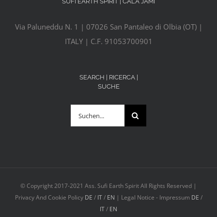
SUFI EARTH SPIRIT | CALA JAMI
Via Paluneddu N. 1 | 07026 San Pantaleo di Olbia (OT) |
ITALY | C.F. 91053700901
SEARCH | RICERCA |
SUCHE
Suche
nach:
© Copyright 2017-2021 Ass. Sufi Earth Spirit All Rights Reserved |
Privacy And Cookie Policy
DE
/
IT
/
EN
| Legal Notice - Impressum
DE
/
IT
/
EN